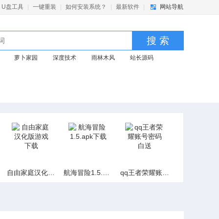
U盘工具
|
一键重装
|
如何安装系统？
|
最新软件
|
网站导航
搜 索
萝卜家园
深度技术
雨林木风
站长源码
自由家庭汉化版游戏下载
航海冒险1.5.apk下载
qq王者荣耀账号密码白送