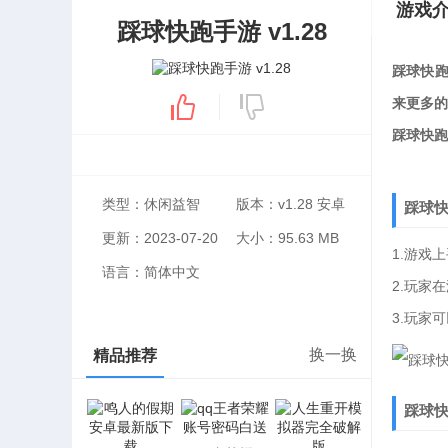
游戏
踩球快跑手游 v1.28
踩球快跑
来更多的
踩球快跑
类型：休闲益智
版本：v1.28 安卓
踩球
更新：2023-07-20
大小：95.63 MB
1.游戏
语言：简体中文
2.玩家
3.玩家
换一换
精品推荐
踩球