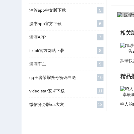
油管app中文版下载
5
脸书app官方下载
6
相关
滴滴APP
7
tiktok官方网站下载
8
滴滴车主
9
精品
qq王者荣耀账号密码白送
10
video star安卓下载
11
微信分身版ios大灰
12