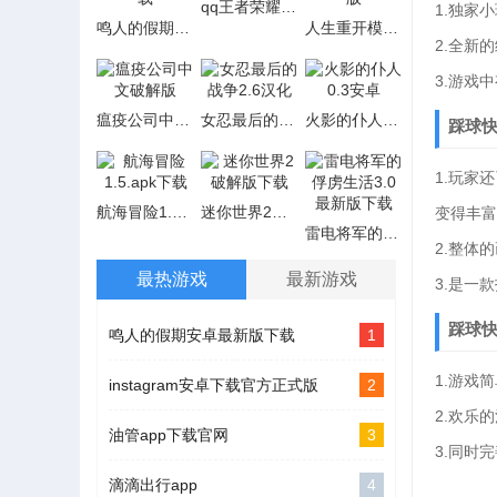
qq王者荣耀账号密码白送
1.独家
鸣人的假期安卓最新版下载
人生重开模拟器完全破解版
2.全新
3.游戏
瘟疫公司中文破解版
女忍最后的战争2.6汉化
火影的仆人0.3安卓
踩球
1.玩家
航海冒险1.5.apk下载
迷你世界2破解版下载
变得丰富
雷电将军的俘虏生活3.0最新版下载
2.整体
最热游戏
最新游戏
3.是一
踩球
鸣人的假期安卓最新版下载
1
1.游戏
instagram安卓下载官方正式版
2
2.欢乐
油管app下载官网
3
3.同时
滴滴出行app
4