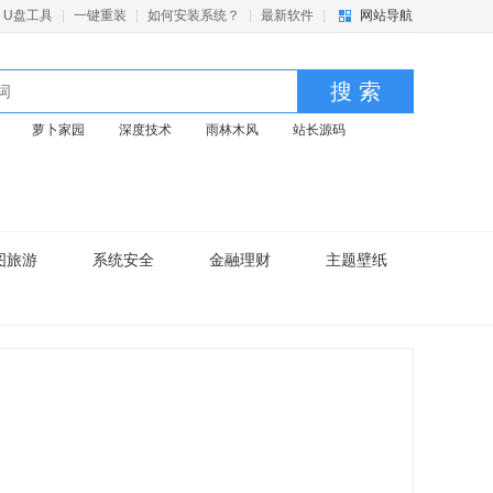
U盘工具
|
一键重装
|
如何安装系统？
|
最新软件
|
网站导航
搜 索
萝卜家园
深度技术
雨林木风
站长源码
图旅游
系统安全
金融理财
主题壁纸