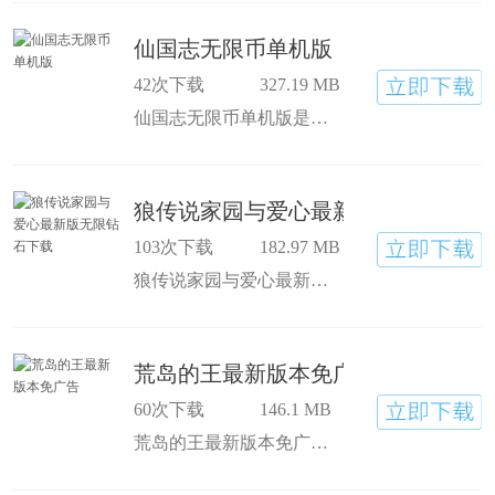
仙国志无限币单机版
42次下载
327.19 MB
仙国志无限币单机版是一款角色扮演类手游，仙国志无限金币版2024最新版以经典的像素风格为主，三国时代的背景故事再配上回合制的战斗，让玩家们感受最初的街机游戏体验，玩家可以招募喜欢的三国名将，过五关斩六将！欢迎大家的下载游玩，希望都能够玩得开心。
狼传说家园与爱心最新版无限钻石下
103次下载
182.97 MB
狼传说家园与爱心最新版无限钻石下载是一款角色扮演类手游，狼传说家园与爱心作弊菜单中文版真实模拟了狼群生活的作息，还有很多细节的刻画都会展现出来，捍卫自己的领土、保护好幼崽、呼唤族人等内容，都是游戏的亮点！
荒岛的王最新版本免广告
60次下载
146.1 MB
荒岛的王最新版本免广告是一款角色扮演类手游，荒岛的王免广告版要做的事情很多，外出探索、分配物资、争夺食物等等，都是需要玩家来解决的，在荒岛上生活下去不是一件容易的事情，自由选择各种不同生存的挑战任务吧！欢迎大家的下载游玩，希望都能够玩得开心。