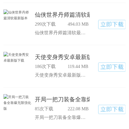
仙侠世界丹师篇清软最新版本
299次下载
494.03 MB
仙侠世界丹师篇清软最新版本是一款角色扮演类手游，仙侠世界丹师篇内购完美破解最新版有着严谨的故事剧情，还有着绝美的立绘在等着玩家们来欣赏，游戏主打仙侠风，玩家可以在这里修仙开后宫！
天使变身秀安卓最新版下载
186次下载
119.44 MB
天使变身秀安卓最新版下载关卡挑战非常多样，各种不同的难度会带给你独特的体验。天使变身秀最新版下载操作也很简单，玩家可以在跑酷的基础上选择赛道并进行挑战。
开局一把刀装备全靠爆无限强化版
85次下载
222.08 MB
开局一把刀装备全靠爆无限强化版是一款角色扮演类手游，开局一把刀装备全靠爆游戏折相思破解内置菜单版和经典传奇内容不同，玩家将在群版的世界里开始全新的冒险，您可以选择不同的关卡，与怪物战斗，并击败它们以获取装备！