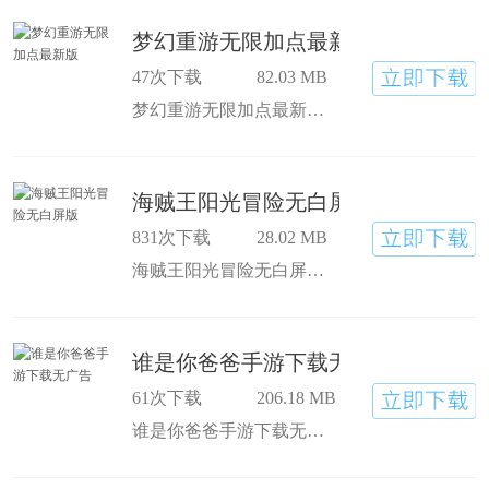
梦幻重游无限加点最新版
47次下载
82.03 MB
梦幻重游无限加点最新版是一款角色扮演类手游，梦幻重游175级无限钻石版和普通版本玩法是一致的，不过玩家可以在我们的版本里，感受魔性的梦幻世界，有丰富多彩的任务系统，和一对一还原的地图场景模式！欢迎大家的下载游玩，希望都能够玩得开心。
海贼王阳光冒险无白屏版
831次下载
28.02 MB
海贼王阳光冒险无白屏版是一款角色扮演类手游，海贼王阳光冒险2.1汉化版拥有更多的创新剧情内容，玩家可以自由攻略喜欢的人物了，完美中文翻译可以轻松的代入了，以动漫中的航海世界为背景，众多丰富而熟悉的角色将一一出现！欢迎大家的下载游玩，希望都能够玩得开心。
谁是你爸爸手游下载无广告
61次下载
206.18 MB
谁是你爸爸手游下载无广告是一款奇葩的角色扮演类游戏，谁是你爸爸双人联机版手机版有多达69种不详的家庭用品，作为父亲的玩家要开始一系列的冒险动作，守护自己的儿子避免他的死亡！