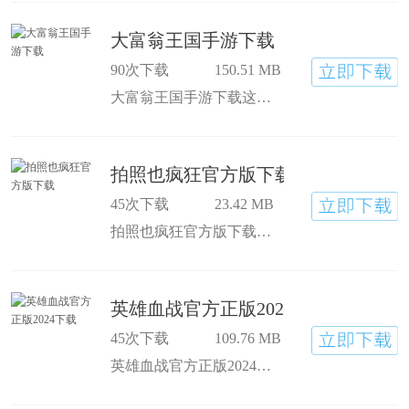
大富翁王国手游下载
90次下载
150.51 MB
大富翁王国手游下载这是一款非常有趣的休闲益智游戏。大富翁王国安卓版下载玩家可以体验到经典的游戏玩法，同时全新的内容为你带来独特的体验，还有众多精彩的剧情在等待你去解锁。
拍照也疯狂官方版下载
45次下载
23.42 MB
拍照也疯狂官方版下载这是一款题材独特的互动闯关手游，名为制造新闻模拟器。游戏采用简洁的黑白动漫风格，拍照也疯狂下载安装玩家需要拍摄更多有趣的场景，才能发布精彩的新闻。通过触发各种任务剧情，记录场景中每个角色的不同动态。
英雄血战官方正版2024下载
45次下载
109.76 MB
英雄血战官方正版2024下载大家可以选择自己喜欢的角色，英雄血战下载安装与队友一起进行竞技对战。各种华丽的召唤师技能和丰富多样的符文组合，为大家带来了极佳的游戏体验，帮助大家轻松主宰全场。