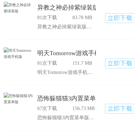
异教之神必掉紫绿装版
81次下载
83.78 MB
异教之神必掉紫绿装版是一款角色扮演类手游，异教之神最新版完整汉化版不仅有超高爆率的设定，而且还有大量金币等资源的支持，在这个暗黑地下城世界中，玩家需要与成群的怪物进行厮杀，游戏有随机生成的地图和怪物在等着你来探索！
明天Tomorrow游戏手机版
81次下载
151.7 MB
明天Tomorrow游戏手机版把废土朋克的味道做得很足，明天国际服安卓版支持多人在线冒险生存，未来世界的元素将在游戏中展现，除了资源探索和武器生产之外，你还需要对抗可怕的生物！
恐怖躲猫猫3内置菜单版
67次下载
156.73 MB
恐怖躲猫猫3内置菜单版是一款惊悚的角色扮演类手游，恐怖躲猫猫3(阴森墓园3D)无广告版给玩家们提供了许多不同职业的人物，匹配对局后玩家就要和队友一起合作，只有灵活的操控才能躲开一切危机！