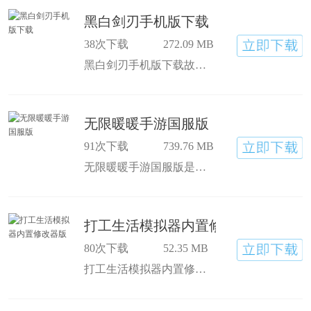
黑白剑刃手机版下载
38次下载
272.09 MB
黑白剑刃手机版下载故事剧情起伏很大，情节曲折动人，战斗时既要想策略，又得靠操作，两者结合得刚好，黑白剑刃下载手机移动版打累了可以种种菜、钓钓鱼，战斗和休闲两不耽误，挺自在的
无限暖暖手游国服版
91次下载
739.76 MB
无限暖暖手游国服版是一款大世界冒险类游戏，无限暖暖官方正版下载不再局限于换装玩法的内容，玩家将与暖暖一起在这片奇幻之地中探索并解决谜题，游戏的玩法和场景都非常不错，相比之前有了质的飞跃！
打工生活模拟器内置修改器版
80次下载
52.35 MB
打工生活模拟器内置修改器版是一款角色扮演类手游，打工生活模拟器(开局600亿)无限钞票版和大多数有着类似的玩法内容，开局就临近天崩的玩家们，要通过一系列的安排和挑战，才能用于越来越多的钱财，游戏自由度高结局也多种！