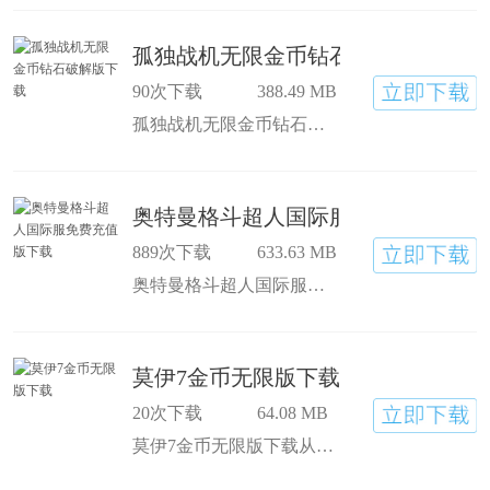
孤独战机无限金币钻石破解版下载
90次下载
388.49 MB
孤独战机无限金币钻石破解版下载驾驶战机在宇宙里跟强敌打，得分才会高，飞行时应付各种状况，孤独战机破解版内置菜单下载比想象中难多了，跟小伙伴一起组队冒险，机甲对战打得热火朝天，特别过瘾
奥特曼格斗超人国际服免费充值版下
889次下载
633.63 MB
奥特曼格斗超人国际服免费充值版下载把最强奥特战士凑一起，联手收拾托雷基亚和贝利亚，奥特曼格斗超人无限内购版的新出的怪兽副本超带劲，每次出招都带着震撼特效，打起来手心直冒汗游戏里有专门的怪兽关卡，新剧情里藏着不少经典角色的回忆杀
莫伊7金币无限版下载
20次下载
64.08 MB
莫伊7金币无限版下载从宠物蛋开始孵化，一步步看着它长大，我的宠物莫伊7免广告得奖励可以随便揉捏宠物，造型想怎么弄就怎么弄，指尖操作和宠物互动，能减压，还能听到它开心的叫声