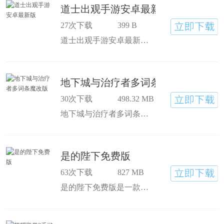
道士出观手游安卓最新版
27次下载
399 B
道士出观手游安卓最新版是一款角色扮演类游戏，道士出观手游内购免费版里的所有内容，都是正版授权的，每位玩家都需要和僵尸斗智斗勇，英叔带你一起重返最原汁原味的港风捉鬼世界，经典的MMO玩法模式趣味十足！欢迎大家的下载游玩，希望都能够玩得开心。
地下城与治疗者多词条魔改版
30次下载
498.32 MB
地下城与治疗者多词条魔改版是一款角色扮演类手游，地下城与治疗者21亿金币修改版有多位英雄可以免费招募获得，在不断的探索冒险途中，玩家还要注意阵型搭配的问题，最重要的是及时补血！
是的陛下免费版
63次下载
827 MB
是的陛下免费版是一款角色扮演类手游，是的陛下官方版中文版以中世纪时期的背景为主，作为拥王者，你必须处理各种问题并让人民幸福快乐，你每天都要应对各种危机，如果有得力的大臣一起帮忙工作，效果就会事半功倍！