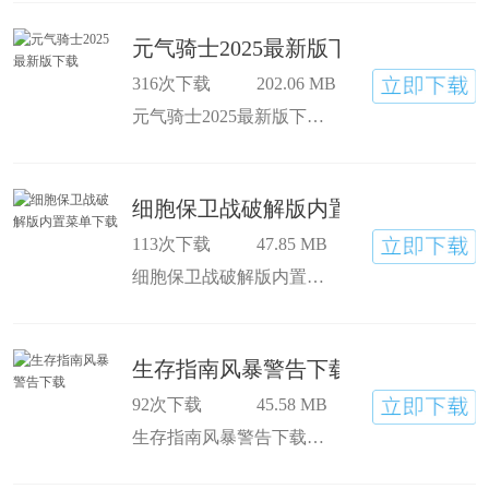
元气骑士2025最新版下载
316次下载
202.06 MB
元气骑士2025最新版下载的全自动瞄准系统，制动打击你的对手，和朋友组队并肩作战，元气骑士内置修改器2025最新版下载的操作简单，配合着闯关卡，捡起怪物掉落的装备随便用，打得多捡得多，装备越好打起来越有劲
细胞保卫战破解版内置菜单下载
113次下载
47.85 MB
细胞保卫战破解版内置菜单下载里的每个病毒行动轨迹都不一样，游戏里要收集矿物质、有机物这些资源，用对了能帮着打胜仗，微信细胞保卫战小游戏下载的画风很特别，带着科技的神秘感，看着舒服又新鲜
生存指南风暴警告下载
92次下载
45.58 MB
生存指南风暴警告下载氛围吓人，但理智判断才能走得远，用地形躲起来，少和怪物正面碰上，这样能多活一阵子，生存指南风暴警告游戏下载里能做燃烧瓶、霰弹枪这些厉害武器，打丧尸时更有底气，存活率高不少