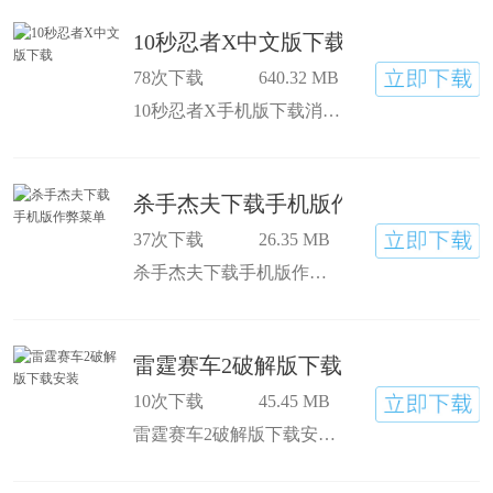
10秒忍者X中文版下载
78次下载
640.32 MB
10秒忍者X手机版下载消灭所有敌人后，会按击杀数量打分，杀得越多分越高，10秒忍者XSteam移植版下载挺有成就感,能用忍者的本事，靠这些技能闯过难关,角色服装能解锁，换着穿挺有意思，满足自己的小偏好
杀手杰夫下载手机版作弊菜单
37次下载
26.35 MB
杀手杰夫下载手机版作弊菜单有很多刺激的关卡挑战，换着不同模式玩，支持无限次挑战，按着游戏规律来，杀手杰夫内置菜单下载关卡设计丰富，藏着不少战术技巧，慢慢摸索能帮着闯关
雷霆赛车2破解版下载安装
10次下载
45.45 MB
雷霆赛车2破解版下载安装能随便改装跑车，外观、颜色、性能都能改，打造独一份的座驾，雷霆赛车2汉化版app下载能和全国各地的玩家比速度，竞争挺激烈，赛车场景多，废弃寺庙、热带海滩、雪山都有，比赛时还能看风景