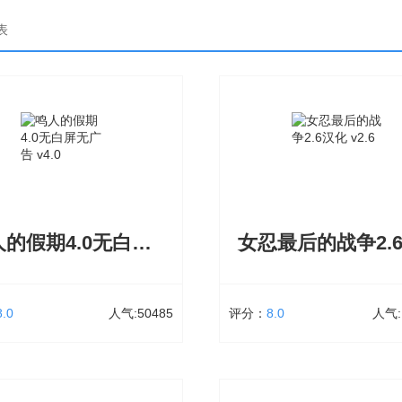
表
鸣人的假期4.0无白屏无广告
8.0
人气:50485
评分：
8.0
人气:
人的假期4.0无白屏无广告
女忍最后的战争2.6汉化
36.2 MB
50485次下载
大小：71.91 MB
1052