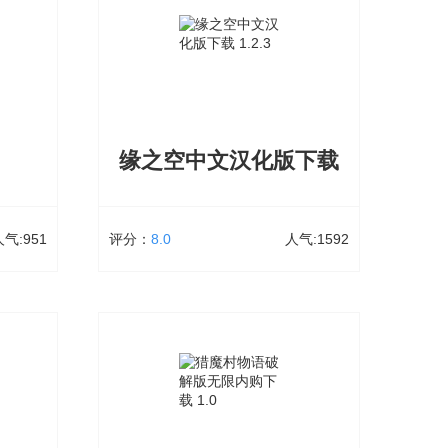
很多女忍
可怕姥姥汉语下载是一款恐怖解迷风格的
，女忍最
逃离类游戏，选用黑喑真实的昏暗界面为
险类手机
游戏玩家营造了亲临其境的情景气氛，在
出的任
可怕姥姥中，游戏玩家根据在一个封闭式
此的好感
的房间内一边必须避开恐怖的老太太品牌
里。
形象，另一边勤奋寻找出来的方法，留意
缘之空中文汉化版下载
千万别被老太太把握，不然你的生命难以
保住。是一款恐怖解迷风格的逃离类游
立即下载
戏，可怕姥姥是一款十分可怕的逃离冒险
类游戏游戏，游戏里面你被一个老太太关
人气:951
评分：
8.0
人气:1592
进屋子里，
缘之空中文汉化版下载
51次下载
大小：1.4 GB
1592次下载
RPG手
缘之空中文汉化版下载是一款十分经典的
栩栩如
模拟恋爱的养成游戏，在缘之空中文版下
体验。玩
载中，游戏采用二次元风打造，玩家将会
享受翱翔
展开一系列精彩丰富的特色剧情，每一次