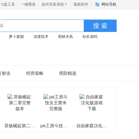
U盘工具
|
一键重装
|
如何安装系统？
|
最新软件
|
网站导航
搜 索
萝卜家园
深度技术
雨林木风
站长源码
行射击
经营策略
塔防精选
异族崛起第二章完整版本
jsk工房斗技女王蕾米完整版
自由家庭汉化版游戏下载