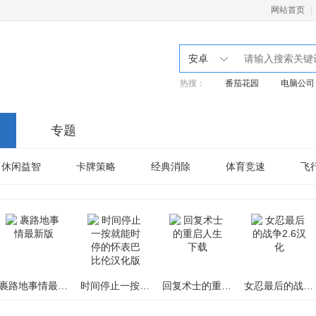
网站首页
|
安卓
热搜：
番茄花园
电脑公司
专题
休闲益智
卡牌策略
经典消除
体育竞速
飞
裹路地事情最新版
时间停止一按就能时停的怀表巴比伦汉化版
回复术士的重启人生下载
女忍最后的战争2.6汉化