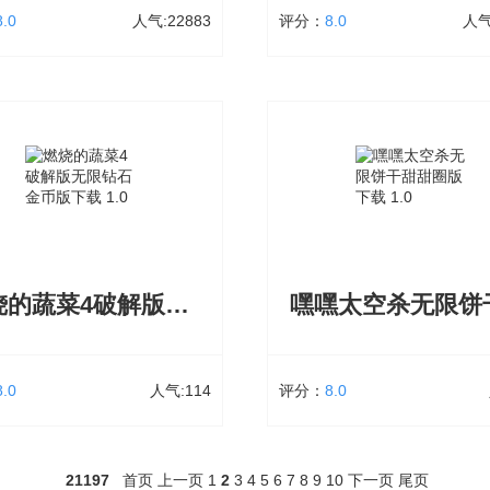
8.0
人气:22883
评分：
8.0
人气
枪战英雄下载无限钻石
最火元神手游排行榜202
35.98 MB
22883次下载
大小：263.22 MB
327
雄下载无限钻石拥有团队竞技、生
元神(原神)游戏官网版下载中可以
、爆破模式、幽灵模式、捉迷藏模
提瓦特这个幻想中的世界，原神
头模式等所有FPS爱好者都熟悉的
官方网可以独自踏上探索之旅，
，枪战英雄下载安装可以在这里体
官方正版下载安卓2021在这里你
此外，枪战英雄游戏结合枪战核心竞
界上最瑰丽的风景，开启元神的世
创新开辟枪王、团战、军团战三大
燃烧的蔬菜4破解版无限钻石金币版下载
玩法，让所有追求竞技梦想的玩家
得最公平、最 必不可少的枪战经
立即下载
立即下载
8.0
人气:114
评分：
8.0
燃烧的蔬菜4破解版无限钻石金币版下载
嘿嘿太空杀无限饼干甜甜圈
21197
首页
上一页
1
2
3
4
5
6
7
8
9
10
下一页
尾页