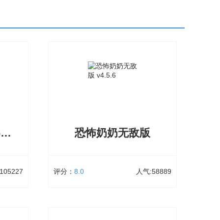
女忍最后的战争2.6汉化
恐怖奶奶无敌版
105227
评分：
8.0
人气:58889
恐怖奶奶无敌版
27次下载
大小：65.75 MB
58889次下载