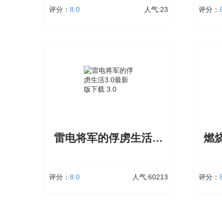
评分：
8.0
人气:23
评分：
起床战争破解版无限魔方和无限金币版下载
大小：77.14 MB
23次下载
大小：2
起床战争破解版无限魔方和无限金币版下
枪战英
载的沙盒机制赋予高自由度，起床战争下
化模式
载手机版中创造无限可能，每次开局皆有
式、大
新意，听觉层次丰富，沉浸感显著
玩法
验。 
争力，
雷电将军的俘虏生活3.0最新版下载
颠覆性
都能获
立即下载
验。 .
评分：
8.0
人气:60213
评分：
雷电将军的俘虏生活3.0最新版下载