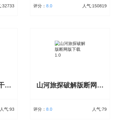
:32733
评分：
8.0
人气:150819
5
qq王者荣耀账号密码白送
33次下载
大小：1.99 GB
150819次下载
直接进入
王者荣耀账号密码白送能登上2024很多新
手游下载
玩家对自己的账号不是非常满意，王者荣
元神游戏
耀qq号免费真号2024年更多的英雄等账号
能见到世
和密码都是真的，王者荣耀真号账号密码
界
大全后面又不玩了账号就废弃在那里，寻
找不一样的账号，被你使用，美好也能玩
嘿嘿太空杀无限饼干甜甜圈版下载
山河旅探破解版断网版下载
立即下载
人气:93
评分：
8.0
人气:79
版下载
山河旅探破解版断网版下载