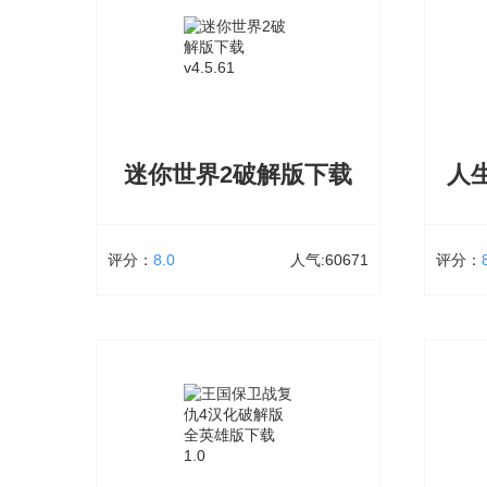
说到鸣人，大家肯定瞬间想到了火影！
鸣人的
《鸣人的假期》是一款以火影忍者为题材
漫剧情
的动作冒险类的游戏。将火影的真实画质
假期4
和元素解锁出来，让玩家在动漫世界开始
景体验
忍者的冒险大战；解锁全新的模式，寻找
退，代
你的假期
启一场
迷你世界2破解版下载
立即下载
评分：
8.0
人气:60671
评分：
迷你世界2破解版下载
大小：178.18 MB
60671次下载
大小：1
迷你世界2是一款模仿我的世界的像素风格
一步错
沙盒类模拟经营玩法手游，游戏人物和景
待了。
物都是以方块的形状来表现的，但却不会
一下人
给人一种马赛克满屏幕的感觉官方介绍迷
在这里