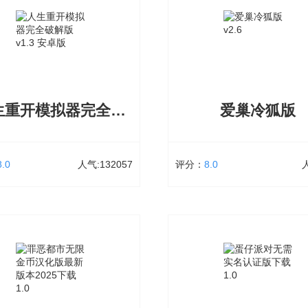
假期4.0无白屏无广告将火影忍者动
女忍最后的战争2.6汉化可以攻略
、人物、忍术等融入其中，鸣人的
者，多个原创忍者角色可以体验
.0无广告无闪退版有着原汁原味的场
后的战争2.6安卓是一款养成+冒
，100%高度还原，全程无广告不闪
游戏，玩家只需要完成女忍者给
入感特别强，随时和鸣人一起来开
务，多和她们互动，就能提升彼
奇妙的忍者冒险吧。
度，体验各种精彩火影剧情就来这
人生重开模拟器完全破解版
爱巢冷狐版
立即下载
立即下载
8.0
人气:132057
评分：
8.0
人生重开模拟器完全破解版
爱巢冷狐版
4.85 MB
132057次下载
大小：10.86 MB
9
，步步错，这垃圾人生一秒都不想
爱巢冷狐版一款高品质剧情类型
统统都来人生重开模拟器完全改变
游。爱巢完结版每个角色都画得
生，过过你理想中的幸福生活吧！
生，能够给大家带来非常真实的
展示你的人生，你的人生也将开始
家在游戏激烈的互动模式中可以