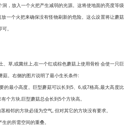
个洞，放入一个火把产生减弱的光源。这将使地面的亮度等级
距离放一个火把来确保没有怪物刷新的危险。这么设置将让蘑菇
即可。
土、草,或菌丝上,在一个红或棕色蘑菇上使用骨粉 会使一只巨
蘑菇。右侧的图片说明了最小生长条件:
的最小高度。巨型蘑菇可以长到5、6,或7格高,最大高度比
米有个方块,巨型蘑菇总会长到5个方块高。
的茎相邻的方块必须为空气, 但对其它的方块没有要求。
产生的所需空间的重叠。