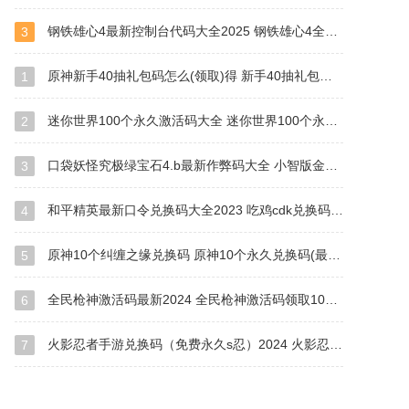
钢铁雄心4最新控制台代码大全2025 钢铁雄心4全部代码秘籍汇总
3
原神新手40抽礼包码怎么(领取)得 新手40抽礼包码2023
1
迷你世界100个永久激活码大全 迷你世界100个永久激活码最新版(有效)
2
口袋妖怪究极绿宝石4.b最新作弊码大全 小智版金手指作弊码2023汇总
3
和平精英最新口令兑换码大全2023 吃鸡cdk兑换码(兰博基尼)永久有效
4
原神10个纠缠之缘兑换码 原神10个永久兑换码(最新6.0)
5
全民枪神激活码最新2024 全民枪神激活码领取1000000点券
6
火影忍者手游兑换码（免费永久s忍）2024 火影忍者手游兑换码永久有效2024
7