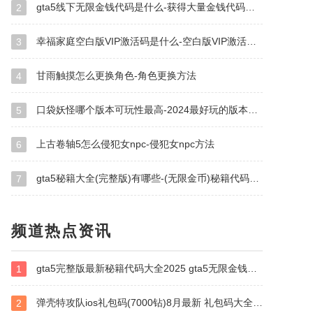
gta5线下无限金钱代码是什么-获得大量金钱代码大全
2
幸福家庭空白版VIP激活码是什么-空白版VIP激活码大全
3
甘雨触摸怎么更换角色-角色更换方法
4
口袋妖怪哪个版本可玩性最高-2024最好玩的版本排名
5
上古卷轴5怎么侵犯女npc-侵犯女npc方法
6
gta5秘籍大全(完整版)有哪些-(无限金币)秘籍代码大全
7
频道热点资讯
gta5完整版最新秘籍代码大全2025 gta5无限金钱及武器秘籍代码汇总
1
弹壳特攻队ios礼包码(7000钻)8月最新 礼包码大全2025
2