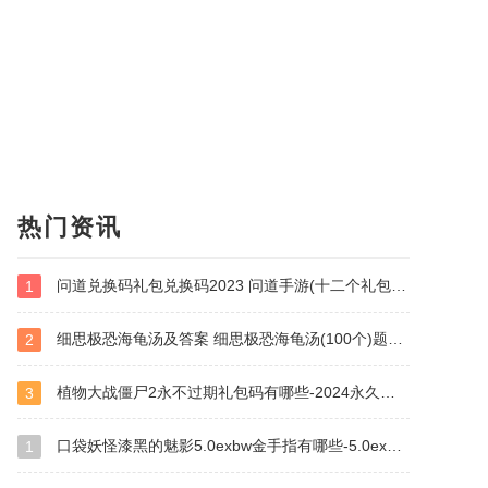
热门资讯
问道兑换码礼包兑换码2023 问道手游(十二个礼包)兑换码大全
1
细思极恐海龟汤及答案 细思极恐海龟汤(100个)题目和答案全套
2
植物大战僵尸2永不过期礼包码有哪些-2024永久有效兑换码大全
3
口袋妖怪漆黑的魅影5.0exbw金手指有哪些-5.0exbw金手指代码大全
1