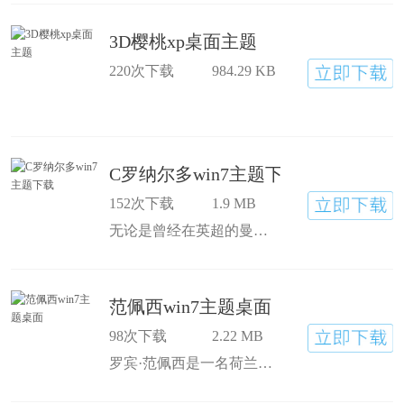
3D樱桃xp桌面主题
220次下载
984.29 KB
C罗纳尔多win7主题下载
152次下载
1.9 MB
无论是曾经在英超的曼联，还是如今闯荡西班牙的皇马，C罗永远都是绿茵场上最棒的球星。喜欢他的粉丝球迷们一定不要错过这款精美的桌面！
范佩西win7主题桌面
98次下载
2.22 MB
罗宾·范佩西是一名荷兰足球运动员，职业生涯起步于费耶诺德队，2004年转会至现效力的阿森纳队，从2011年起担任阿森纳队队长。