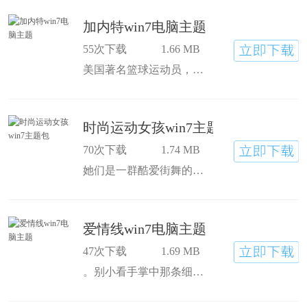
加内特win7电脑主题
55次下载
1.66 MB
美国著名篮球运动员，曾获得NBA总冠军，并且是最伟大的大前锋之一，喜欢他的粉丝球迷们一定不能错过这款经典的电脑桌面主题。
时尚运动女孩win7主题包
70次下载
1.74 MB
她们是一群酷爱街舞的女孩，在这个寒冷的冬季释放着热辣的魅力与激情，赶快来与主题之家一起体验真正的青春快感吧。
爱情线win7电脑主题
47次下载
1.69 MB
。别小看手掌中那条细细的感情线，它早已锁定了你命中的某种情缘，不同的走向是各种爱情信号的预警。希望这款爱情线的win7桌面主题能给大家带去最美好的爱情祝福。