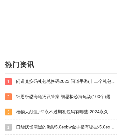
热门资讯
问道兑换码礼包兑换码2023 问道手游(十二个礼包)兑换码大全
1
细思极恐海龟汤及答案 细思极恐海龟汤(100个)题目和答案全套
2
植物大战僵尸2永不过期礼包码有哪些-2024永久有效兑换码大全
3
口袋妖怪漆黑的魅影5.0exbw金手指有哪些-5.0exbw金手指代码大全
1