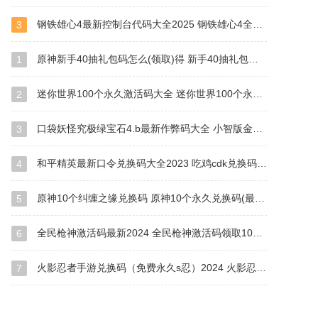
钢铁雄心4最新控制台代码大全2025 钢铁雄心4全部代码秘籍汇总
3
原神新手40抽礼包码怎么(领取)得 新手40抽礼包码2023
1
迷你世界100个永久激活码大全 迷你世界100个永久激活码最新版(有效)
2
口袋妖怪究极绿宝石4.b最新作弊码大全 小智版金手指作弊码2023汇总
3
和平精英最新口令兑换码大全2023 吃鸡cdk兑换码(兰博基尼)永久有效
4
原神10个纠缠之缘兑换码 原神10个永久兑换码(最新6.0)
5
全民枪神激活码最新2024 全民枪神激活码领取1000000点券
6
火影忍者手游兑换码（免费永久s忍）2024 火影忍者手游兑换码永久有效2024
7