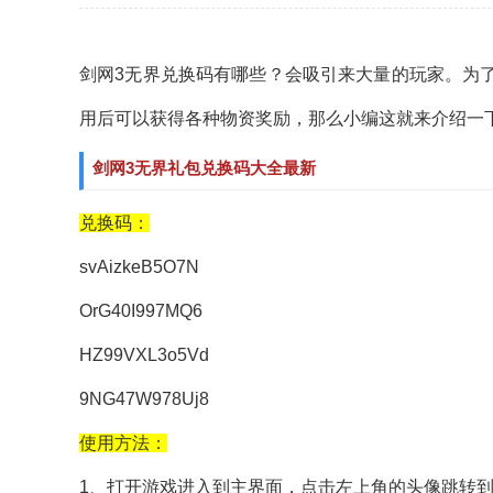
剑网3无界兑换码有哪些？会吸引来大量的玩家。为
用后可以获得各种物资奖励，那么小编这就来介绍一
剑网3无界礼包兑换码大全最新
兑换码：
svAizkeB5O7N
OrG40I997MQ6
HZ99VXL3o5Vd
9NG47W978Uj8
使用方法：
1、打开游戏进入到主界面，点击左上角的头像跳转