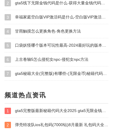
gta5线下无限金钱代码是什么-获得大量金钱代码大全
2
幸福家庭空白版VIP激活码是什么-空白版VIP激活码大全
3
甘雨触摸怎么更换角色-角色更换方法
4
口袋妖怪哪个版本可玩性最高-2024最好玩的版本排名
5
上古卷轴5怎么侵犯女npc-侵犯女npc方法
6
gta5秘籍大全(完整版)有哪些-(无限金币)秘籍代码大全
7
频道热点资讯
gta5完整版最新秘籍代码大全2025 gta5无限金钱及武器秘籍代码汇总
1
弹壳特攻队ios礼包码(7000钻)8月最新 礼包码大全2025
2