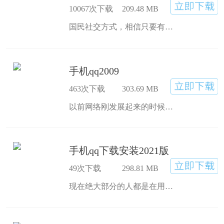
10067次下载
209.48 MB
国民社交方式，相信只要有用智能手机的人都有在用微信，操作简单人人轻易上手，功能强大，而且还全免费任你使用。微信8.0版本官方版下载安装可以设置视频来电铃声哦！让你等待不无聊。
手机qq2009
463次下载
303.69 MB
以前网络刚发展起来的时候，手机qq2009旧版本下载风头四起，几乎人手都至少有一个QQ号，还会有能有两个，等级还都很高。
手机qq下载安装2021版
49次下载
298.81 MB
现在绝大部分的人都是在用微信进行沟通，但是qq手机版下载也应该会保留着，毕竟陪着我们长大，里面满满的都是青春回忆，时不时还能看看好友的动态。