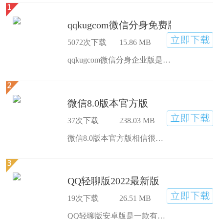
qqkugcom微信分身免费版
5072次下载
15.86 MB
qqkugcom微信分身企业版是一款免费手机多开应用，软件支持各种手机应用，qqkugcom微信分身免费版使用简单，轻松多开，并且软件完全免费，获得一个新的分身，觉得不错的朋友可以前来下载试试。
微信8.0版本官方版
37次下载
238.03 MB
微信8.0版本官方版相信很多朋友在日常生活中都在使用微信。 微信8.0版本官方版下载安装，不仅有新的界面，还有新的界面、表情包和加载页面的大更新。 不仅如此，还可以修改我的状态，带来全新的体验。 , 功能多多, 好用, 实用, 简单, 更有趣
QQ轻聊版2022最新版
19次下载
26.51 MB
QQ轻聊版安卓版是一款有着更简介UI界面和更快运行速度的手机聊天软件。QQ轻聊版安卓版为您带来这个程序的安卓手机适配版本下载。在这里您可以用更快的速度和更简介的界面来进行聊天了，整个聊天过程会显得非常的轻松愉快，并且在任何配置的手机上都能够流畅快速的运行，不让卡顿影响您的聊天。