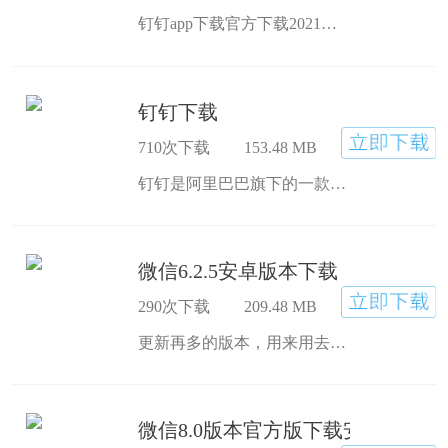
钉钉app下载官方下载2021最新是中国领先的智能移动办公平台钉钉相当于直接“灭掉”了市面上一大堆企业协助通讯工具，钉钉app下载官方下载安卓版提升办公效率，让数千万企业一步完成数字化转型。数字化办公
钉钉下载
710次下载
153.48 MB
钉钉是阿里巴巴旗下的一款移动智能办公OA平台，可以免费打电话、发短信、ding一下，邀请新同事入驻企业最高可获得10000元迎新哦。开始办公
微信6.2.5安卓版本下载
290次下载
209.48 MB
更新再多的版本，用来用去还是觉得微信6.2.5官方版下载用得比较顺手，没有那么多华而不实的功能，基础的功能就足以和亲朋好友保持联系的了。
微信8.0版本官方版下载安装