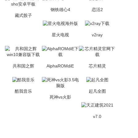
钢铁雄心4
恋活2
藏式骰子
星火电视
v2ray
共和国之辉
AlphaROMdiE
芯片精灵
酷我音乐
起凡全图
死神vs火影
v7.0