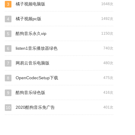
橘子视频电脑版
3
1648次
橘子视频pc版
4
1492次
酷狗音乐永久vip
5
1150次
listen1音乐播放器绿色
6
740次
网易云音乐电脑版
7
480次
OpenCodecSetup下载
8
475次
酷狗音乐绿色版
9
416次
2020酷狗音乐免广告
10
401次