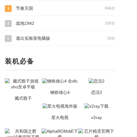
节奏天国
3
646次
战地1942
4
326次
逃出实验室电脑版
5
16次
装机必备
钢铁雄心4
恋活2
藏式骰子
星火电视
v2ray