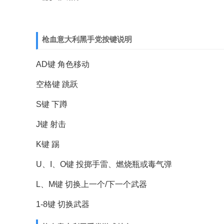
枪血意大利黑手党按键说明
AD键 角色移动
空格键 跳跃
S键 下蹲
J键 射击
K键 踢
U、I、O键 投掷手雷、燃烧瓶或毒气弹
L、M键 切换上一个/下一个武器
1-8键 切换武器