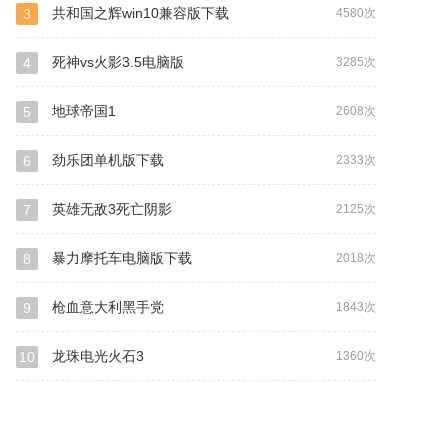
共和国之辉win10兼容版下载
3
4580次
死神vs火影3.5电脑版
4
3285次
地球帝国1
5
2608次
劲乐团单机版下载
6
2333次
英雄无敌3死亡阴影
7
2125次
暴力摩托车电脑版下载
8
2018次
枪血意大利黑手党
9
1843次
龙珠电光火石3
10
1360次