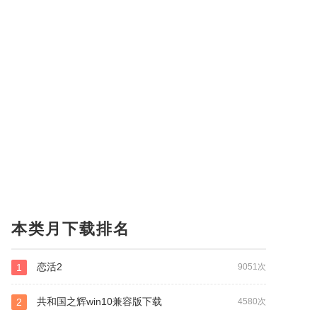
本类月下载排名
恋活2
1
9051次
共和国之辉win10兼容版下载
2
4580次