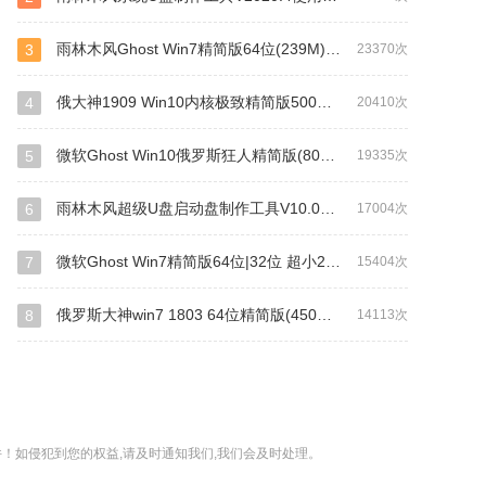
雨林木风Ghost Win7精简版64位(239M)终极纯净版镜像下载 v2021.05
3
23370次
俄大神1909 Win10内核极致精简版500MB系统下载 v2021.03
4
20410次
微软Ghost Win10俄罗斯狂人精简版(800M)64位系统下载 v2021.06
5
19335次
雨林木风超级U盘启动盘制作工具V10.0（无损网络版）
6
17004次
微软Ghost Win7精简版64位|32位 超小239M终极纯净版 v2021.06
7
15404次
俄罗斯大神win7 1803 64位精简版(450M)镜像下载 v2021.06
8
14113次
！如侵犯到您的权益,请及时通知我们,我们会及时处理。