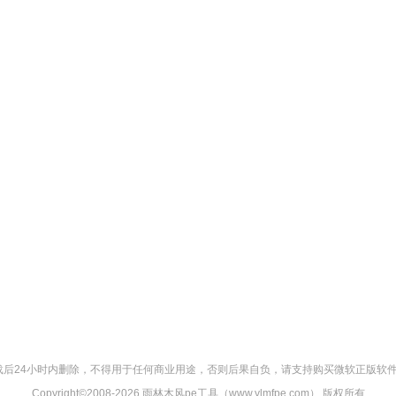
后24小时内删除，不得用于任何商业用途，否则后果自负，请支持购买微软正版软件
Copyright©2008-
2026 雨林木风pe工具（www.ylmfpe.com） 版权所有