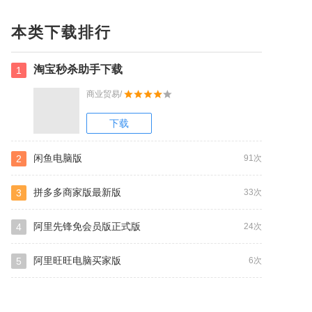
本类下载排行
淘宝秒杀助手下载
1
商业贸易/
下载
闲鱼电脑版
2
91次
拼多多商家版最新版
3
33次
阿里先锋免会员版正式版
4
24次
阿里旺旺电脑买家版
5
6次