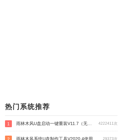
热门系统推荐
雨林木风U盘启动一键重装V11.7（无损网络版）
1
4222411次
雨林木风系统U盘制作工具V2020.4使用教程+下载
2
29373次