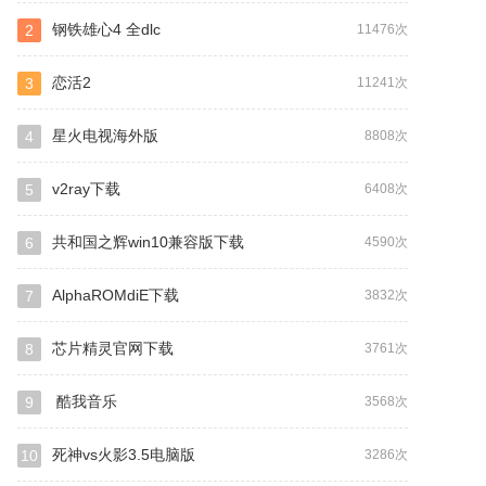
钢铁雄心4 全dlc
2
11476次
恋活2
3
11241次
星火电视海外版
4
8808次
v2ray下载
5
6408次
共和国之辉win10兼容版下载
6
4590次
AlphaROMdiE下载
7
3832次
芯片精灵官网下载
8
3761次
酷我音乐
9
3568次
死神vs火影3.5电脑版
10
3286次