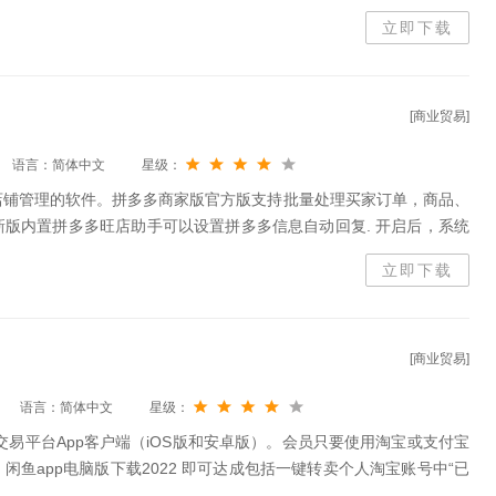
立即下载
[商业贸易]
语言：简体中文
星级：
店铺管理的软件。拼多多商家版官方版支持批量处理买家订单，商品、
版内置拼多多旺店助手可以设置拼多多信息自动回复. 开启后，系统
软件操作简便，易于上手。
立即下载
[商业贸易]
语言：简体中文
星级：
交易平台App客户端（iOS版和安卓版）。会员只要使用淘宝或支付宝
鱼app电脑版下载2022 即可达成包括一键转卖个人淘宝账号中“已
置物品、以及在线交易等诸多功能。