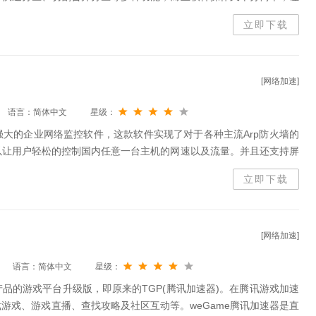
软件在使用的时候不会损失电脑硬盘原有的数据，让你分区的时候更加
立即下载
以下载这款软件进行分区管理，来试试吧!
[网络加速]
语言：简体中文
星级：
大的企业网络监控软件，这款软件实现了对于各种主流Arp防火墙的
以让用户轻松的控制国内任意一台主机的网速以及流量。并且还支持屏
被监视的客户机进行定时的屏幕截图，实用用户对整个局域网的监控。
立即下载
[网络加速]
语言：简体中文
星级：
品的游戏平台升级版，即原来的TGP(腾讯加速器)。在腾讯游戏加速
游戏、游戏直播、查找攻略及社区互动等。weGame腾讯加速器是直