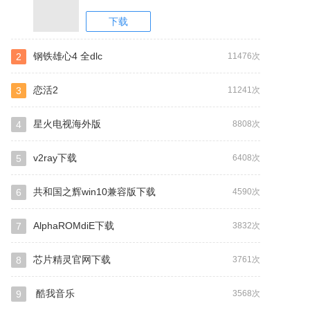
下载
钢铁雄心4 全dlc
2
11476次
恋活2
3
11241次
星火电视海外版
4
8808次
v2ray下载
5
6408次
共和国之辉win10兼容版下载
6
4590次
AlphaROMdiE下载
7
3832次
芯片精灵官网下载
8
3761次
酷我音乐
9
3568次