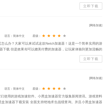
"无障碍通道"，可以很好的让游戏玩家跟游戏开发者互动解决各种游
立即下载
[网络加速]
语言：简体中文
星级：
怎么办？大家可以来试试这款Netch加速器！这是一个简单实用的游
加速器下载 但是效果却可以媲美付费的加速器，让玩家体验到更加流畅的
还是国外的游戏都可以通过这款软件进行加速哦~
立即下载
[网络加速]
语言：简体中文
星级：
家们使用的游戏加速软件。小黑盒加速器官方版集新闻资讯、游戏资料
黑盒加速器下载安装 全面支持绝地求生战绩查询。并且小黑盒加速器
号一键登录，拥有多重模式节点，帮助用户从此告别网络延迟。