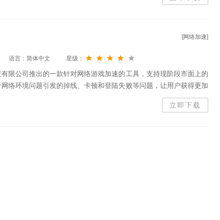
[网络加速]
语言：简体中文
星级：
技有限公司推出的一款针对网络游戏加速的工具，支持现阶段市面上的
于网络环境问题引发的掉线、卡顿和登陆失败等问题，让用户获得更加
下载安装 流星加速器从驱动程序出发，加速效果显著，整体素质达到
立即下载