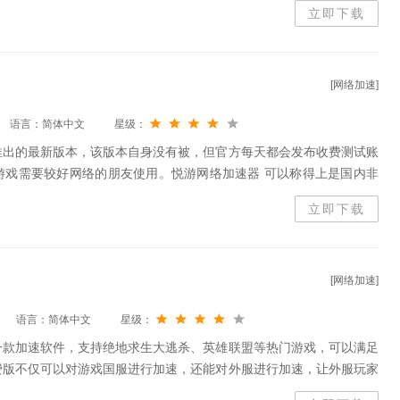
立即下载
[网络加速]
语言：简体中文
星级：
推出的最新版本，该版本自身没有被，但官方每天都会发布收费测试账
游戏需要较好网络的朋友使用。悦游网络加速器 可以称得上是国内非
、HKBN、KDDI、Sintel、BT、Sprint、T-Net等，全面支持各
立即下载
魔兽世界、征途、梦幻西游、劲舞团、跑跑卡丁车、浩方和QQ对战平
用第三代网络加速技术，适用于各种网络环境，可全面解决玩家游戏时
[网络加速]
语言：简体中文
星级：
一款加速软件，支持绝地求生大逃杀、英雄联盟等热门游戏，可以满足
费版不仅可以对游戏国服进行加速，还能对外服进行加速，让外服玩家
猫加速器免费下载 而且这个加速器采用的是专门的通道加速，可以有