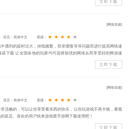
立即下载
家的游戏体验感受达到最佳。简而言之，这是游戏玩家必备的一款工
[网络加速]
语言：简体中文
星级：
戏中遇到的延时过大，掉线频繁，登录缓慢等等问题而进行提高网络速
速器下载 让全国各地的玩家均可选择较优的网络从而享受好的网游速
联通，还是从教育网到联通与电信，都可以好解决跨网所造成的网络屏
立即下载
网络无边界，线路覆盖国内外几十个国家，支持所有外服游戏。
[网络加速]
语言：简体中文
星级：
非常流畅的，可以让你享受看东西的快乐，让你玩游戏不再卡顿，看视
毫的延迟。喜欢的用户快来游戏窝手游网下载使用吧！
立即下载