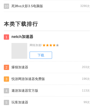
死神vs火影3.5电脑版
10
3286次
本类下载排行
netch加速器
1
网络加速/
下载
爆猫加速器
2
203次
悦游网游加速器免费版
3
196次
遨游加速器官方版
4
113次
玩客加速器
5
99次