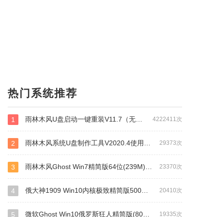
热门系统推荐
雨林木风U盘启动一键重装V11.7（无损网络版）
1
4222411次
雨林木风系统U盘制作工具V2020.4使用教程+下载
2
29373次
雨林木风Ghost Win7精简版64位(239M)终极纯净版镜像下载 v2021.05
3
23370次
俄大神1909 Win10内核极致精简版500MB系统下载 v2021.03
4
20410次
微软Ghost Win10俄罗斯狂人精简版(800M)64位系统下载 v2021.06
5
19335次